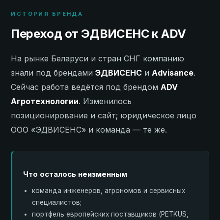
ИСТОРИЯ БРЕНДА
Переход от ЭДВИСЕНС к ADV
На рынке Беларуси и стран СНГ компанию
знали под брендами
ЭДВИСЕНС
и
Advisance
.
Сейчас работа ведётся под брендом
ADV
Агротехнологии
. Изменилось
позиционирование и сайт; юридическое лицо
ООО «ЭДВИСЕНС» и команда — те же.
Что осталось неизменным
команда инженеров, агрономов и сервисных
специалистов;
портфель европейских поставщиков (PETKUS,