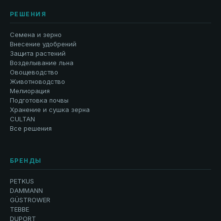
РЕШЕНИЯ
Семена и зерно
Внесение удобрений
Защита растений
Возделывание льна
Овощеводство
Животноводство
Мелиорация
Подготовка почвы
Хранение и сушка зерна
CULTAN
Все решения
БРЕНДЫ
PETKUS
DAMMANN
GÜSTROWER
TEBBE
DUPORT