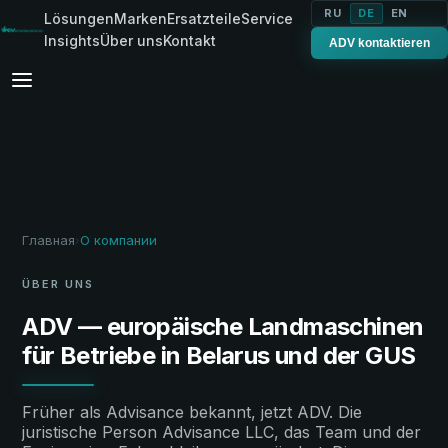
RU
DE
EN
Lösungen
Marken
Ersatzteile
Service
Insights
Über uns
Kontakt
ADV kontaktieren
Главная
О компании
›
ÜBER UNS
ADV — europäische Landmaschinen
für Betriebe in Belarus und der GUS
Früher als Advisance bekannt, jetzt ADV. Die
juristische Person Advisance LLC, das Team und der