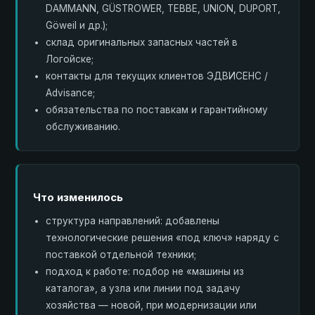
DAMMANN, GÜSTROWER, TEBBE, UNION, DUPORT,
Göweil и др.);
склад оригинальных запасных частей в
Логойске;
контакты для текущих клиентов ЭДВИСЕНС /
Advisance;
обязательства по поставкам и гарантийному
обслуживанию.
Что изменилось
структура направлений: добавлены
технологические решения «под ключ» наряду с
поставкой отдельной техники;
подход к работе: подбор не «машины из
каталога», а узла или линии под задачу
хозяйства — новой, при модернизации или