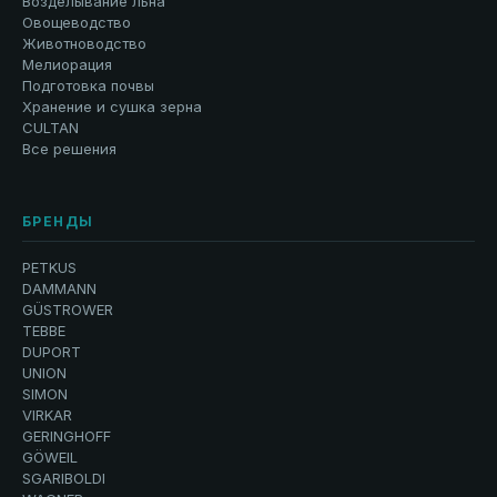
Возделывание льна
Овощеводство
Животноводство
Мелиорация
Подготовка почвы
Хранение и сушка зерна
CULTAN
Все решения
БРЕНДЫ
PETKUS
DAMMANN
GÜSTROWER
TEBBE
DUPORT
UNION
SIMON
VIRKAR
GERINGHOFF
GÖWEIL
SGARIBOLDI