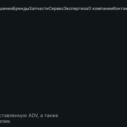
шения
Бренды
Запчасти
Сервис
Экспертиза
О компании
Конта
ставленную ADV, а также
злам.