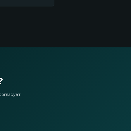
?
согласует