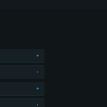
+
+
+
+