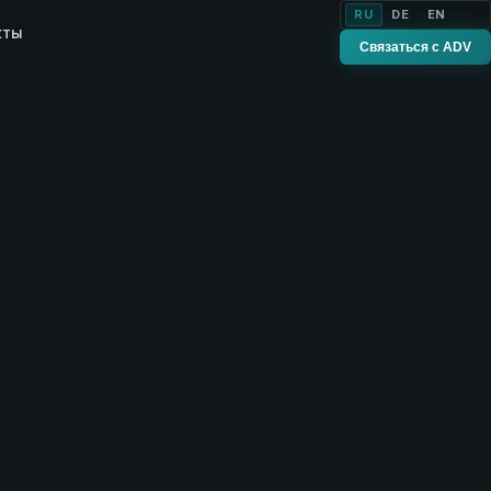
RU
DE
EN
кты
Связаться с ADV