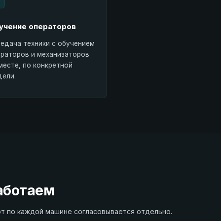
учение операторов
едача техники с обучением
раторов и механизаторов
месте, по конкретной
ели.
аботаем
т по каждой машине согласовывается отдельно.