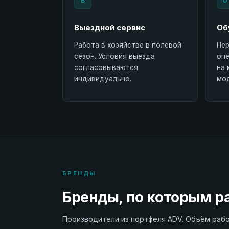
В
О
Выездной сервис
Об
Работа в хозяйстве в полевой
Пер
сезон. Условия выезда
опе
согласовываются
на 
индивидуально.
мод
БРЕНДЫ
Бренды, по которым р
Производители из портфеля ADV. Объём рабо