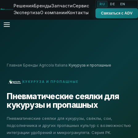
RU
DE
EN
Решения
Бренды
Запчасти
Сервис
Экспертиза
О компании
Контакты
Связаться с ADV
Главная
/
Бренды
/
Agricola Italiana
/
Кукуруза и пропашные
КУКУРУЗА И ПРОПАШНЫЕ
Пневматические сеялки для
кукурузы и пропашных
Пневматические сеялки для кукурузы, свёклы, сои,
подсолнечника и других пропашных культур с возможностью
интеграции удобрений и микрогранулята. Серия PK.