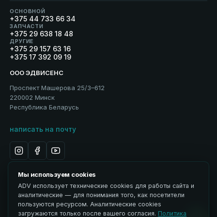
ОСНОВНОЙ
+375 44 733 66 34
ЗАПЧАСТИ
+375 29 638 18 48
ДРУГИЕ
+375 29 157 63 16
+375 17 392 09 19
ООО ЭДВИСЕНС
Проспект Машерова 25/3–612
220002 Минск
Республика Беларусь
написать на почту
Мы используем cookies
ADV использует технические cookies для работы сайта и
Политика обработки персональных данных
аналитические — для понимания того, как посетители
Использование материалов
пользуются ресурсом. Аналитические cookies
ЭДВИСЕНС / Advisance → ADV
загружаются только после вашего согласия.
Политика
Управление cookies