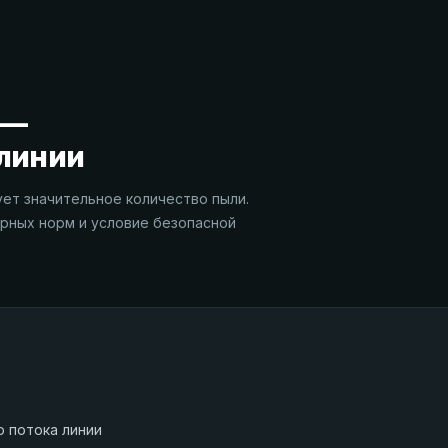
 —
линии
ет значительное количество пыли.
арных норм и условие безопасной
о потока линии