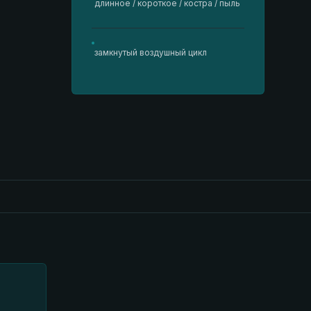
длинное / короткое / костра / пыль
замкнутый воздушный цикл