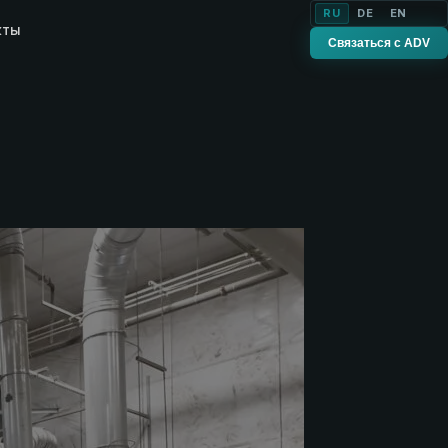
RU
DE
EN
кты
Связаться с ADV