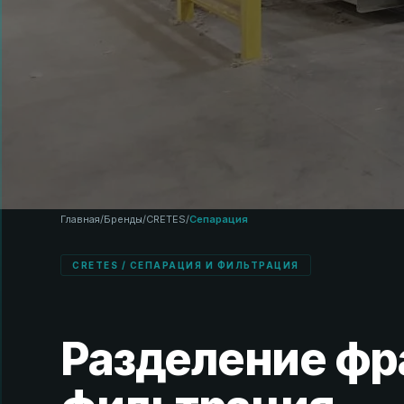
Главная
/
Бренды
/
CRETES
/
Сепарация
CRETES / СЕПАРАЦИЯ И ФИЛЬТРАЦИЯ
Разделение фр