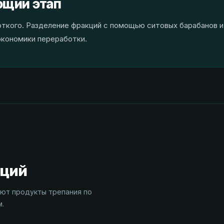
ющий этап
откого. Разделение фракций с помощью ситовых барабанов и
экономики переработки.
кций
яют продукты трепания по
м.