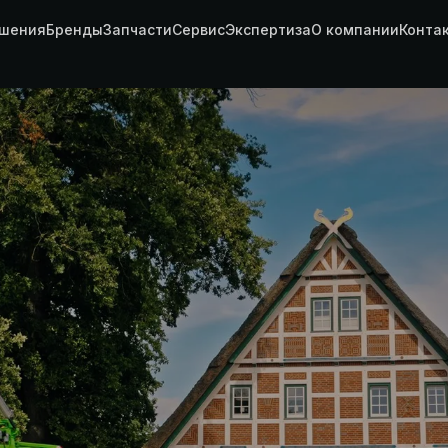
шения
Бренды
Запчасти
Сервис
Экспертиза
О компании
Конта