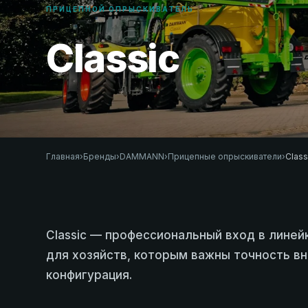
ПРИЦЕПНОЙ ОПРЫСКИВАТЕЛЬ
Classic
Главная
›
Бренды
›
DAMMANN
›
Прицепные опрыскиватели
›
Class
Classic — профессиональный вход в лине
для хозяйств, которым важны точность вн
конфигурация.