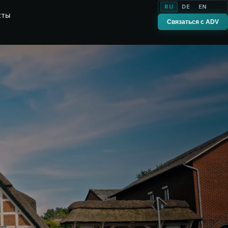
RU
DE
EN
кты
Связаться с ADV