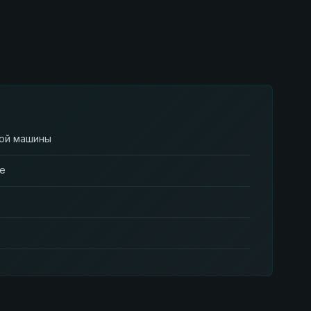
вой машины
ие