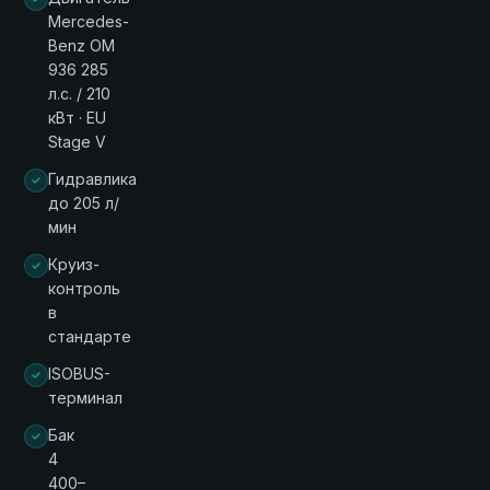
Mercedes-
Benz OM
936 285
л.с. / 210
кВт · EU
Stage V
Гидравлика
до 205 л/
мин
Круиз-
контроль
в
стандарте
ISOBUS-
терминал
Бак
4
400–