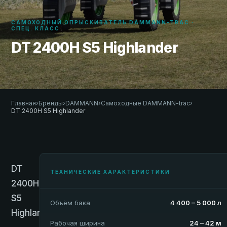
САМОХОДНЫЙ ОПРЫСКИВАТЕЛЬ DAMMANN-TRAC ·
СПЕЦ. КЛАСС
DT 2400H S5 Highlander
Главная
›
Бренды
›
DAMMANN
›
Самоходные DAMMANN-trac
›
DT 2400H S5 Highlander
DT
ТЕХНИЧЕСКИЕ ХАРАКТЕРИСТИКИ
2400H
S5
Объём бака
4 400 – 5 000 л
Highlander
Рабочая ширина
24 – 42 м