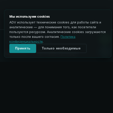
Мы используем cookies
ADV использует технические cookies для работы сайта и
аналитические — для понимания того, как посетители
пользуются ресурсом. Аналитические cookies загружаются
только после вашего согласия.
Политика
конфиденциальности
.
ГДЕ ПРИМЕНЯЕТСЯ
Принять
Только необходимые
Решения с участием бренда
Защита растений
→