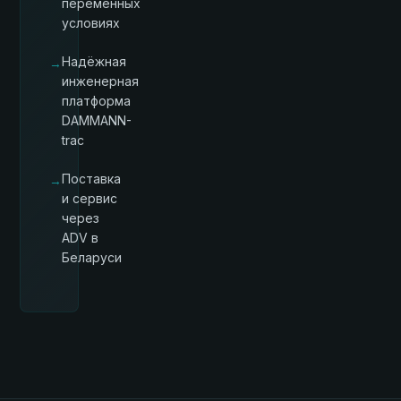
переменных
условиях
Надёжная
→
инженерная
платформа
DAMMANN-
trac
Поставка
→
и сервис
через
ADV в
Беларуси