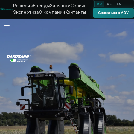
RU
DE
EN
Решения
Бренды
Запчасти
Сервис
Экспертиза
О компании
Контакты
Связаться с ADV