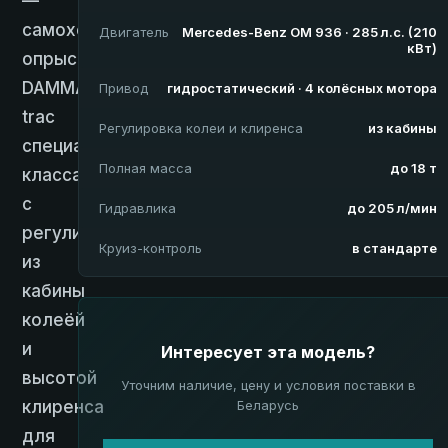
—
самоходный
Двигатель
Mercedes-Benz OM 936 · 285 л.с. (210
кВт)
опрыскиватель
DAMMANN-
Привод
гидростатический · 4 колёсных мотора
trac
Регулировка колеи и клиренса
из кабины
специального
Полная масса
до 18 т
класса
с
Гидравлика
до 205 л/мин
регулируемой
Круиз-контроль
в стандарте
из
кабины
колеёй
и
Интересует эта модель?
высотой
Уточним наличие, цену и условия поставки в
клиренса
Беларусь
для