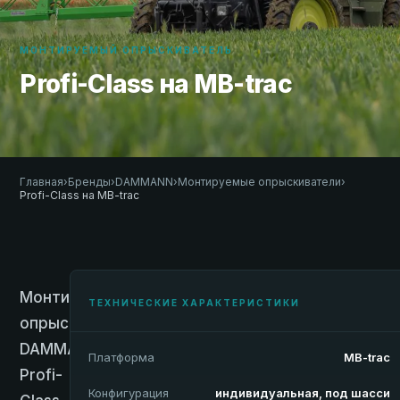
МОНТИРУЕМЫЙ ОПРЫСКИВАТЕЛЬ
Profi-Class на MB-trac
Главная
›
Бренды
›
DAMMANN
›
Монтируемые опрыскиватели
›
Profi-Class на MB-trac
Монтируемый
ТЕХНИЧЕСКИЕ ХАРАКТЕРИСТИКИ
опрыскиватель
DAMMANN
Платформа
MB-trac
Profi-
Конфигурация
индивидуальная, под шасси