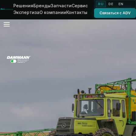
RU
DE
EN
Решения
Бренды
Запчасти
Сервис
Экспертиза
О компании
Контакты
Связаться с ADV