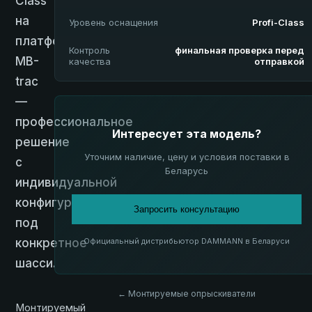
Class
на
Уровень оснащения
Profi-Class
платформе
Контроль
финальная проверка перед
MB-
качества
отправкой
trac
—
профессиональное
Интересует эта модель?
решение
Уточним наличие, цену и условия поставки в
с
Беларусь
индивидуальной
конфигурацией
Запросить консультацию
под
конкретное
Официальный дистрибьютор DAMMANN в Беларуси
шасси.
← Монтируемые опрыскиватели
Монтируемый