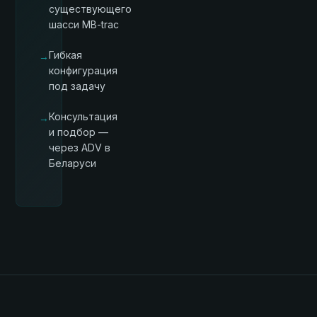
существующего
шасси MB-trac
Гибкая
→
конфигурация
под задачу
Консультация
→
и подбор —
через ADV в
Беларуси