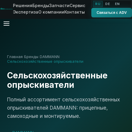
RU
DE
EN
Решения
Бренды
Запчасти
Сервис
Экспертиза
О компании
Контакты
Связаться с ADV
Главная
Бренды
DAMMANN
›
›
›
Сельскохозяйственные опрыскиватели
Сельскохозяйственные
опрыскиватели
Полный ассортимент сельскохозяйственных
опрыскивателей DAMMANN: прицепные,
самоходные и монтируемые.