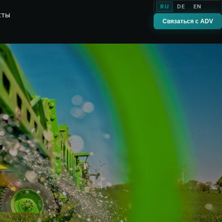
RU
DE
EN
кты
Связаться с ADV