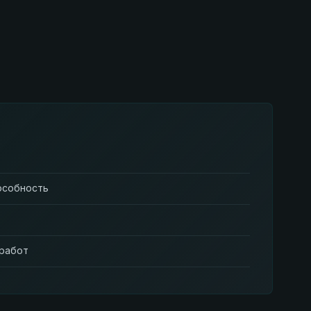
особность
 работ