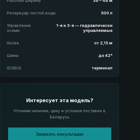
Рабочая ширина
36 – 48 м
Резервуар чистой воды
500 л
Управление
1-я и 3-я — гидравлически
осями
управляемые
Колея
от 2,15 м
Шины
до 42"
ISOBUS
терминал
Интересует эта модель?
Уточним наличие, цену и условия поставки в
Беларусь
Запросить консультацию