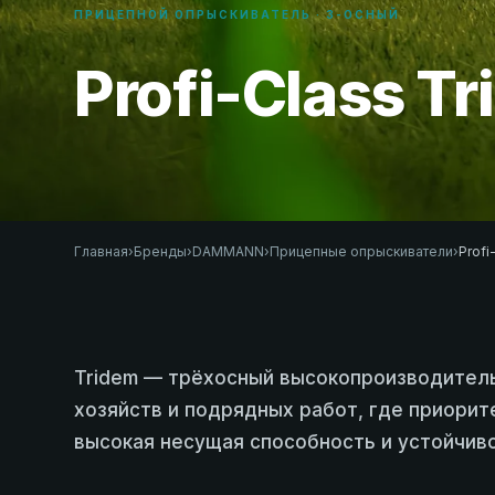
ПРИЦЕПНОЙ ОПРЫСКИВАТЕЛЬ · 3-ОСНЫЙ
Profi-Class T
Главная
›
Бренды
›
DAMMANN
›
Прицепные опрыскиватели
›
Profi
Tridem — трёхосный высокопроизводител
хозяйств и подрядных работ, где приори
высокая несущая способность и устойчиво