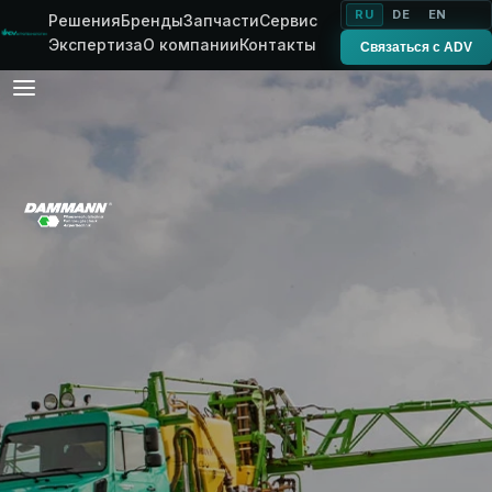
RU
DE
EN
Решения
Бренды
Запчасти
Сервис
Экспертиза
О компании
Контакты
Связаться с ADV