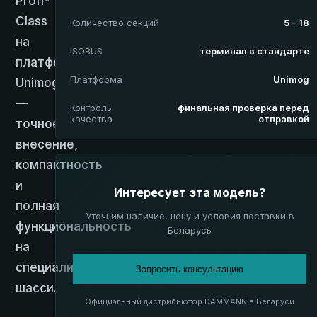
Profi-
Class
Количество секций
5 – 18
на
ISOBUS
терминал в стандарте
платформе
Платформа
Unimog
Unimog
—
Контроль
финальная проверка перед
качества
отправкой
точное
внесение,
компактность
и
Интересует эта модель?
полная
Уточним наличие, цену и условия поставки в
функциональность
Беларусь
на
специализированном
Запросить консультацию
шасси.
Официальный дистрибьютор DAMMANN в Беларуси