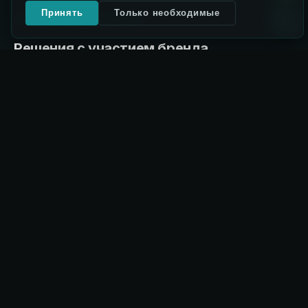
Принять
Только необходимые
ГДЕ ПРИМЕНЯЕТСЯ
Решения с участием бренда
Защита растений
→
Технологии для агробизнеса
Машины, оборудование и решения «под ключ» для
белорусских сельхозпроизводителей