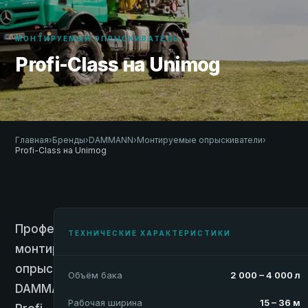
МОНТИРУЕМЫЙ ОПРЫСКИВАТЕЛЬ
Profi-Class на Unimog
Главная
›
Бренды
›
DAMMANN
›
Монтируемые опрыскиватели
›
Profi-Class на Unimog
Профессиональный
ТЕХНИЧЕСКИЕ ХАРАКТЕРИСТИКИ
монтируемый
опрыскиватель
Объём бака
2 000 – 4 000 л
DAMMANN
Рабочая ширина
15 – 36 м