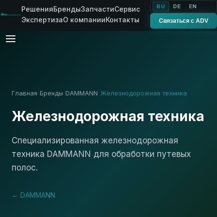
RU
DE
EN
Решения
Бренды
Запчасти
Сервис
Экспертиза
О компании
Контакты
Связаться с ADV
Главная
Бренды
DAMMANN
Железнодорожная техника
›
›
›
Железнодорожная техника
Специализированная железнодорожная
техника DAMMANN для обработки путевых
полос.
← DAMMANN