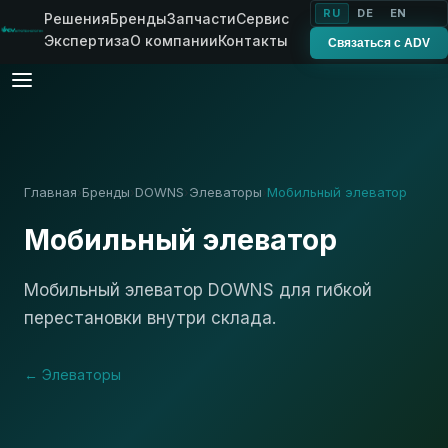
RU
DE
EN
Решения
Бренды
Запчасти
Сервис
Экспертиза
О компании
Контакты
Связаться с ADV
Главная
Бренды
DOWNS
Элеваторы
Мобильный элеватор
›
›
›
›
Мобильный элеватор
Мобильный элеватор DOWNS для гибкой
перестановки внутри склада.
← Элеваторы