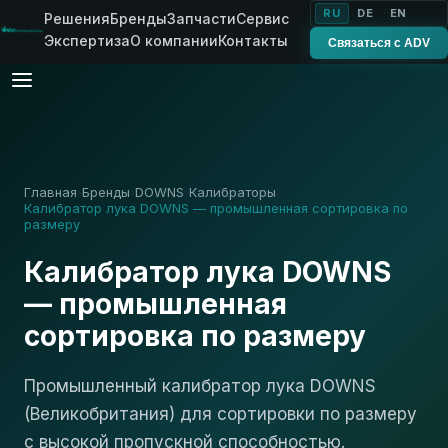
RU
DE
EN
Решения
Бренды
Запчасти
Сервис
Экспертиза
О компании
Контакты
Связаться с ADV
Главная
Бренды
DOWNS
Калибраторы
›
›
›
›
Калибратор лука DOWNS — промышленная сортировка по
размеру
Калибратор лука DOWNS
— промышленная
сортировка по размеру
Промышленный калибратор лука DOWNS
(Великобритания) для сортировки по размеру
с высокой пропускной способностью.