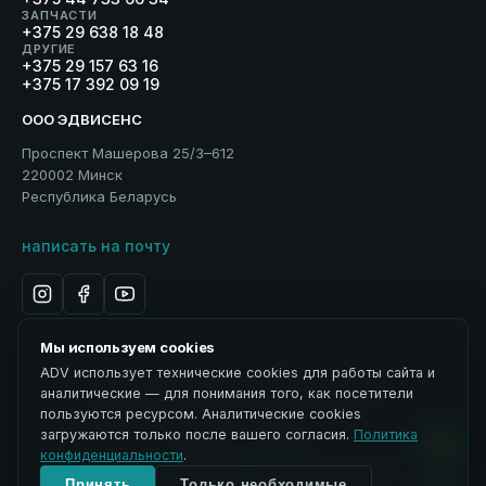
ЗАПЧАСТИ
+375 29 638 18 48
ДРУГИЕ
+375 29 157 63 16
+375 17 392 09 19
ООО ЭДВИСЕНС
Проспект Машерова 25/3–612
220002 Минск
Республика Беларусь
написать на почту
Мы используем cookies
ADV использует технические cookies для работы сайта и
Политика обработки персональных данных
аналитические — для понимания того, как посетители
Использование материалов
пользуются ресурсом. Аналитические cookies
ЭДВИСЕНС / Advisance → ADV
загружаются только после вашего согласия.
Политика
Управление cookies
конфиденциальности
.
© 2026 ООО ЭДВИСЕНС. Все права защищены.
Принять
Только необходимые