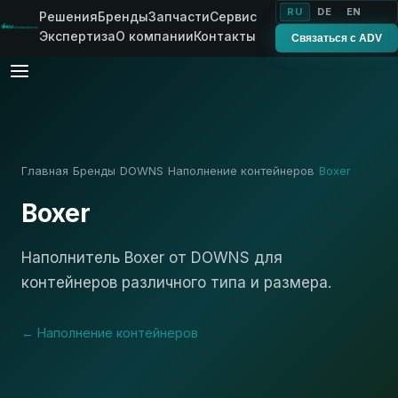
RU
DE
EN
Решения
Бренды
Запчасти
Сервис
Экспертиза
О компании
Контакты
Связаться с ADV
Главная
Бренды
DOWNS
Наполнение контейнеров
Boxer
›
›
›
›
Boxer
Наполнитель Boxer от DOWNS для
контейнеров различного типа и размера.
← Наполнение контейнеров