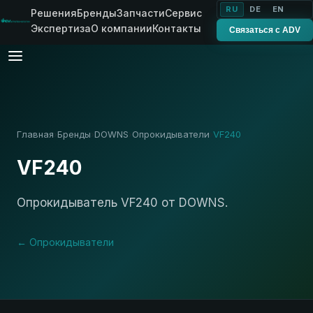
RU
DE
EN
Решения
Бренды
Запчасти
Сервис
Экспертиза
О компании
Контакты
Связаться с ADV
Главная
Бренды
DOWNS
Опрокидыватели
VF240
›
›
›
›
VF240
Опрокидыватель VF240 от DOWNS.
← Опрокидыватели