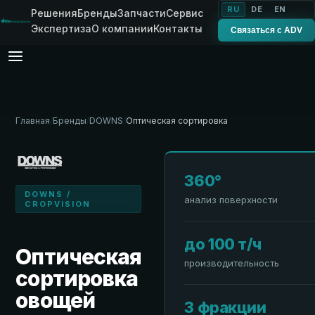
RU
DE
EN
Решения
Бренды
Запчасти
Сервис
Экспертиза
О компании
Контакты
Связаться с ADV
Главная
/
Бренды
/
DOWNS
/
Оптическая сортировка
360°
DOWNS /
анализ поверхности
CROPVISION
до 100 т/ч
Оптическая
производительность
сортировка
овощей
3 фракции