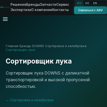
RU
DE
EN
Решения
Бренды
Запчасти
Сервис
Экспертиза
О компании
Контакты
Связаться с ADV
Главная
Бренды
DOWNS
Сортировка и калибровка
›
›
›
›
Сортировщик лука
Сортировщик лука
Сортировщик лука DOWNS с деликатной
транспортировкой и высокой пропускной
способностью.
← Сортировка и калибровка