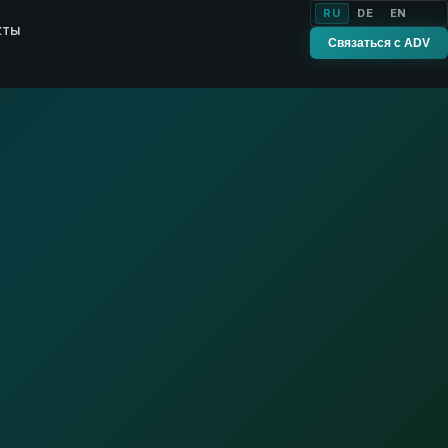
RU
DE
EN
кты
Связаться с ADV