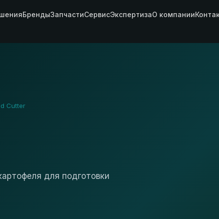
шения
Бренды
Запчасти
Сервис
Экспертиза
О компании
Конта
d Cutter
картофеля для подготовки