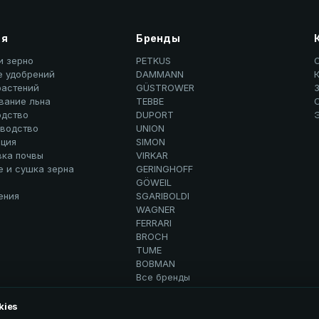
ия
Бренды
и зерно
PETKUS
е удобрений
DAMMANN
К
растений
GÜSTROWER
вание льна
TEBBE
дство
DUPORT
водство
UNION
ция
SIMON
вка почвы
VIRKAR
е и сушка зерна
GERINGHOFF
GÖWEIL
ения
SGARIBOLDI
WAGNER
FERRARI
BROCH
TUME
BOBMAN
Все бренды
kies