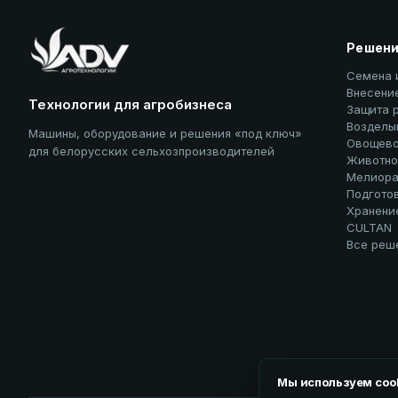
Решен
Семена 
Внесени
Технологии для агробизнеса
Защита 
Возделы
Машины, оборудование и решения «под ключ»
Овощево
для белорусских сельхозпроизводителей
Животно
Мелиора
Подгото
Хранени
CULTAN
Все реш
Мы используем coo