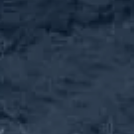
Рассадопосадочные машины
F-MAX, FUTURA, MULTIPLA, FX, FASTBLOCK,
ROTOSTRAPP, F, FPP EVOLUTION
Подробнее
УКЛАДКА ПЛЁНКИ + ВЫСАДКА
Машины с мульчированием
FPC, FPA EVOLUTION, FPA FLASH, FPA NEXT, FLASH
NEXT