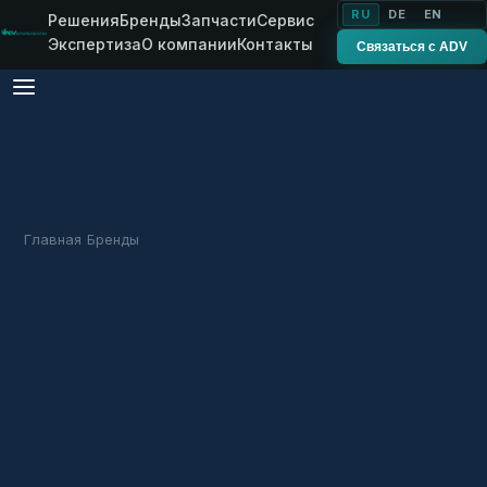
RU
DE
EN
Решения
Бренды
Запчасти
Сервис
Экспертиза
О компании
Контакты
Связаться с ADV
Главная
Бренды
Ferrari
›
›
ИТАЛИЯ ·
FERRARI
GROWTECH
Рассадопосадочные
машины Ferrari
Итальянская точность для высадки рассады,