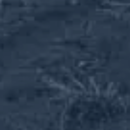
Подробнее
ТОЧНЫЙ ПОСЕВ
Сеялки
F-SEED — точная сеялка с электроприводом и
цифровым управлением
Подробнее