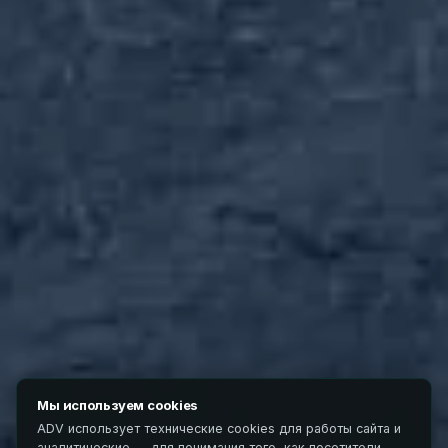
МЕХАНИЧЕСКАЯ ПРОПОЛКА
Прополочные машины
REMOWEED, SCORPION, REMOLITE, TWIST WEED —
автоматическая и полуавтоматическая прополка
Подробнее
Мы используем cookies
ADV использует технические cookies для работы сайта и
аналитические — для понимания того, как посетители