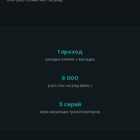
1 проход
укладка плёнки + высадка
6 000
раст./час на ряд (макс.)
5 серий
мульчирующих трансплантеров