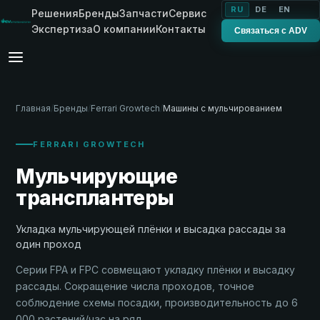
RU
DE
EN
Решения
Бренды
Запчасти
Сервис
Экспертиза
О компании
Контакты
Связаться с ADV
Главная
/
Бренды
/
Ferrari Growtech
/
Машины с мульчированием
FERRARI GROWTECH
Мульчирующие
трансплантеры
Укладка мульчирующей плёнки и высадка рассады за
один проход
Серии FPA и FPC совмещают укладку плёнки и высадку
рассады. Сокращение числа проходов, точное
соблюдение схемы посадки, производительность до 6
000 растений/час на ряд.