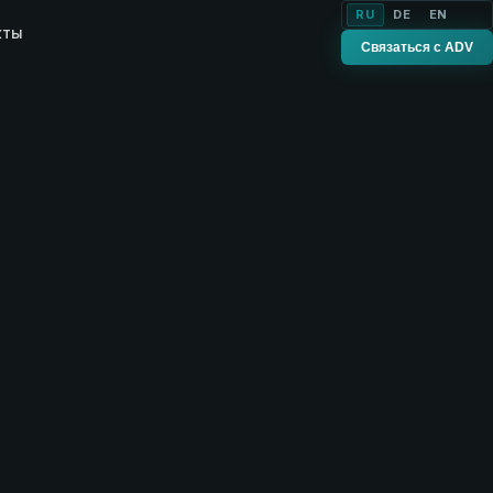
RU
DE
EN
кты
Связаться с ADV