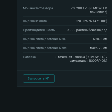
Мощность трактора
70–200 л.с. (REMOWEED
прицепная)
Ширина захвата
120–225 см (47″–88″)
Производительность
9 000 растений/час на ряд
Ширина листа растения мин.
мин. 8 см
Ширина листа растения макс.
макс. 20 см
Навеска
3-точечная навеска (REMOWEED) /
самоходная (SCORPION)
Запросить КП