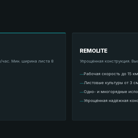
REMOLITE
/час. Мин. ширина листа 8
Упрощённая конструкция. Выс
Рабочая скорость до 15 км
—
Листовые культуры от 3 с
—
Одно- и многорядные исп
—
Упрощённая надёжная кон
—