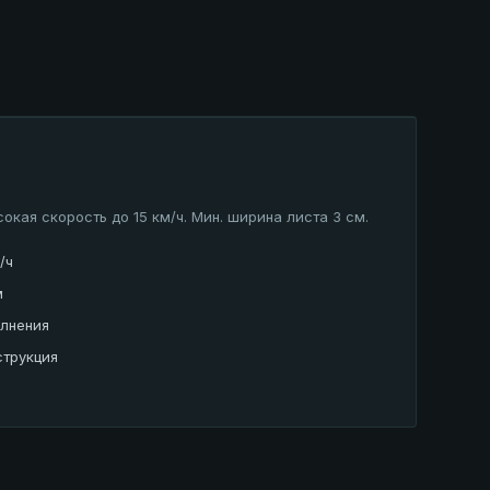
окая скорость до 15 км/ч. Мин. ширина листа 3 см.
/ч
м
олнения
струкция