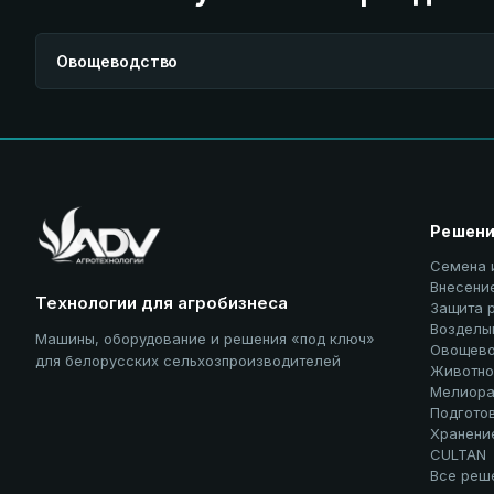
Овощеводство
Решен
Семена 
Внесени
Технологии для агробизнеса
Защита 
Возделы
Машины, оборудование и решения «под ключ»
Овощево
для белорусских сельхозпроизводителей
Животно
Мелиора
Подгото
Хранени
CULTAN
Все реш