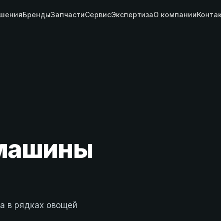
шения
Бренды
Запчасти
Сервис
Экспертиза
О компании
Конта
машины
а в рядках овощей