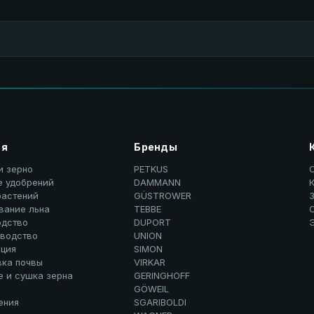
ия
Бренды
и зерно
PETKUS
е удобрений
DAMMANN
К
растений
GÜSTROWER
вание льна
TEBBE
дство
DUPORT
водство
UNION
ция
SIMON
вка почвы
VIRKAR
е и сушка зерна
GERINGHOFF
GÖWEIL
ения
SGARIBOLDI