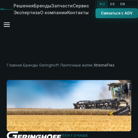
RU
DE
EN
Решения
Бренды
Запчасти
Сервис
Экспертиза
О компании
Контакты
Связаться с ADV
Главная
/
Бренды
/
Geringhoff
/
Ленточные жатки
/
XtremeFlex
ЛЕНТОЧНЫЕ