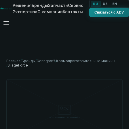
RU
DE
EN
Решения
Бренды
Запчасти
Сервис
Экспертиза
О компании
Контакты
Связаться с ADV
Главная
/
Бренды
/
Geringhoff
/
Кормоприготовительные машины
/
SilageForce