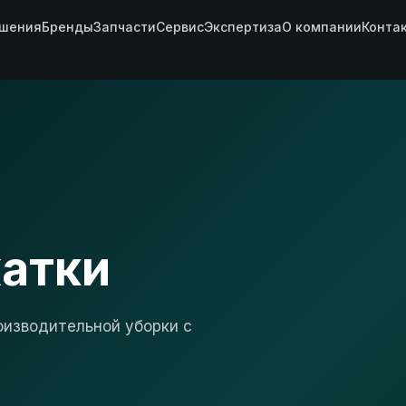
шения
Бренды
Запчасти
Сервис
Экспертиза
О компании
Конта
атки
оизводительной уборки с