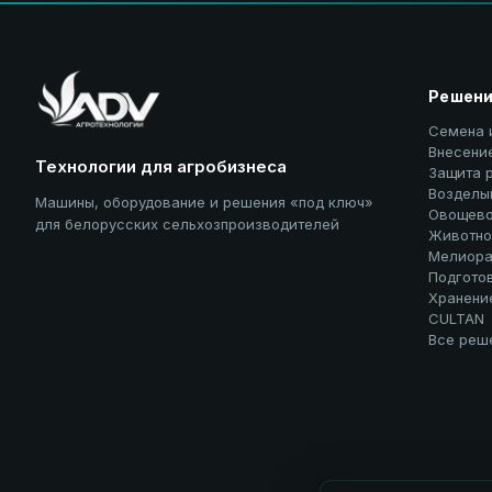
Решен
Семена 
Внесени
Технологии для агробизнеса
Защита 
Возделы
Машины, оборудование и решения «под ключ»
Овощево
для белорусских сельхозпроизводителей
Животно
Мелиора
Подгото
Хранени
CULTAN
Все реш