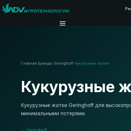
Ре
Главная
Бренды
Geringhoff
Кукурузные жатки
›
›
›
Кукурузные ж
Кукурузные жатки Geringhoff для высокопр
минимальными потерями.
← Geringhoff