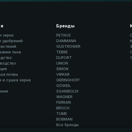
ия
Бренды
и зерно
PETKUS
е удобрений
DAMMANN
К
растений
GÜSTROWER
вание льна
TEBBE
дство
DUPORT
водство
UNION
ция
SIMON
вка почвы
VIRKAR
е и сушка зерна
GERINGHOFF
GÖWEIL
ения
SGARIBOLDI
WAGNER
FERRARI
BROCH
TUME
BOBMAN
Все бренды