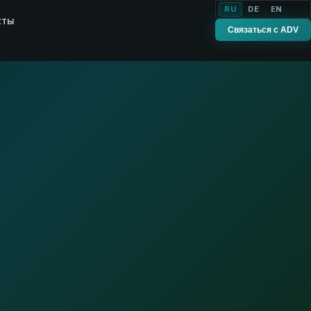
RU
DE
EN
кты
Связаться с ADV