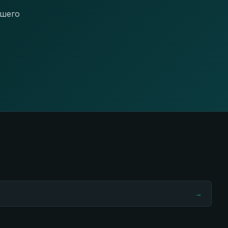
ашего
→