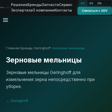
RU
DE
EN
Решения
Бренды
Запчасти
Сервис
Экспертиза
О компании
Контакты
Связаться с ADV
Главная
Бренды
Geringhoff
Зерновые мельницы
›
›
›
Зерновые мельницы
Зерновые мельницы Geringhoff для
измельчения зерна непосредственно при
уборке.
← Geringhoff