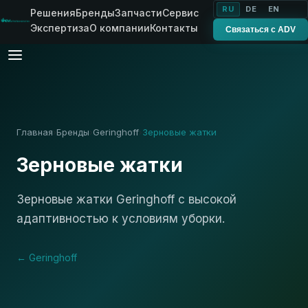
RU
DE
EN
Решения
Бренды
Запчасти
Сервис
Экспертиза
О компании
Контакты
Связаться с ADV
Главная
Бренды
Geringhoff
Зерновые жатки
›
›
›
Зерновые жатки
Зерновые жатки Geringhoff с высокой
адаптивностью к условиям уборки.
← Geringhoff