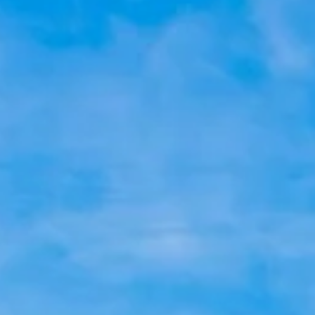
очистка пол
камней
Финские камнеподборщики, созданные
Kivi-Pekka — специализированные машины дл
сбора камней, очистки полей и подготовки п
Финляндии — регионе с одними из самых кам
Подобрать решение
Узнать боль