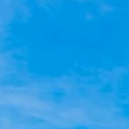
ей от
 для самых тяжёлых условий
я эффективного
очвы. Разработаны в
енистых почв в мире.
ше