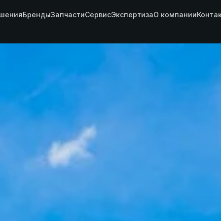
шения
Бренды
Запчасти
Сервис
Экспертиза
О компании
Конта
 —
нальная