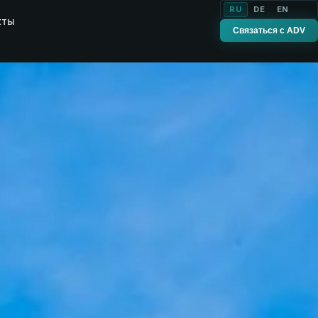
RU
DE
EN
кты
Связаться с ADV