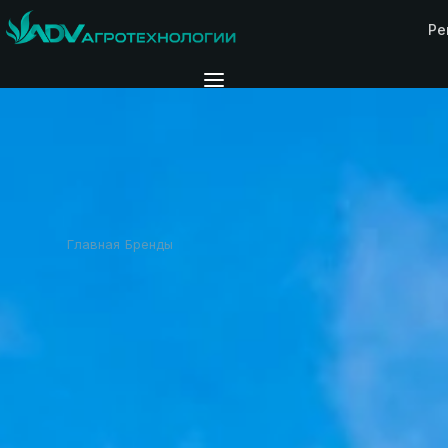
Ре
Главная
Бренды
Kivi-Pekka
›
›
PEL-TUOTE · ФИНЛЯНДИЯ
KIVI-PEKKA
профессио