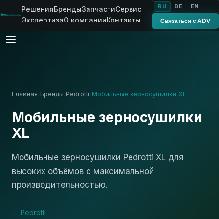
RU
DE
EN
Решения
Бренды
Запчасти
Сервис
Экспертиза
О компании
Контакты
Связаться с ADV
Главная
Бренды
Pedrotti
Мобильные зерносушилки XL
›
›
›
Мобильные зерносушилки
XL
Мобильные зерносушилки Pedrotti XL для
высоких объёмов с максимальной
производительностью.
← Pedrotti