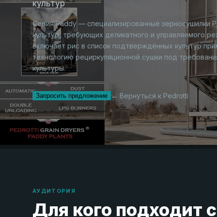
культур
Серия Paddy — специализированные зерносушилки Ped
культур, требующих деликатного и управляемого реж
включает рис в список подтверждённых культур при
технологию рециркуляционной сушки под требовани
культуры.
← Вернуться к Pedrotti
Запросить предложение
АУДИТОРИЯ
Для кого подходит 