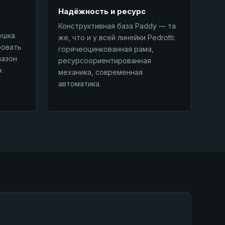
Надёжность и ресурс
Конструктивная база Paddy — та
ушка
же, что и у всей линейки Pedrotti:
ровать
горячеоцинкованная рама,
пазон
ресурсоориентированная
х
механика, современная
автоматика.