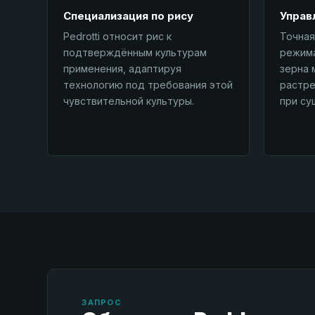
Специализация по рису
Управ
Pedrotti относит рис к
Точная
подтверждённым культурам
режима
применения, адаптируя
зерна 
технологию под требования этой
растре
чувствительной культуры.
при су
ЗАПРОС