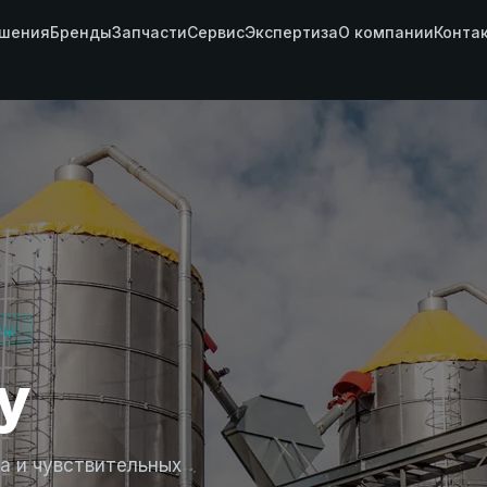
шения
Бренды
Запчасти
Сервис
Экспертиза
О компании
Конта
РЫ
y
а и чувствительных