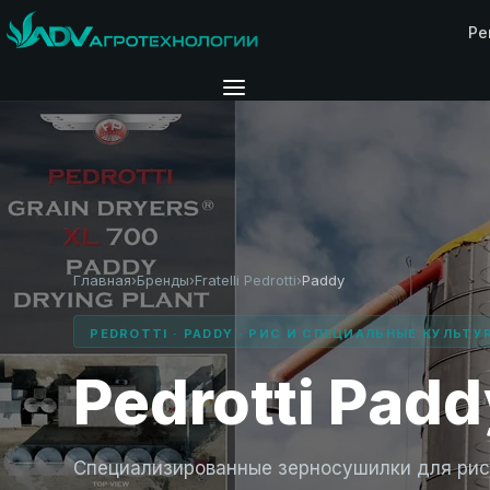
Ре
Главная
›
Бренды
›
Fratelli Pedrotti
›
Paddy
PEDROTTI · PADDY · РИС И СПЕЦИАЛЬНЫЕ КУЛЬТУ
Pedrotti Padd
Специализированные зерносушилки для рис