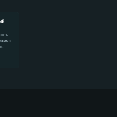
ый
ость
режима
ть.