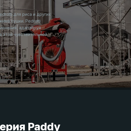
rotti для риса и других
има сушки. Pedrotti
менения, адаптируя
я этой чувствительной
серия Paddy