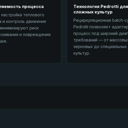
ляемость процесса
Технология Pedrotti для
сложных культур
 настройка теплового
Рециркуляционная batch-с
 и контроль движения
Pedrotti позволяет адапти
минимизируют риск
процесс под широкий диа
скивания и повреждения
требований — от массовы
шке.
зерновых до специальных
культур.