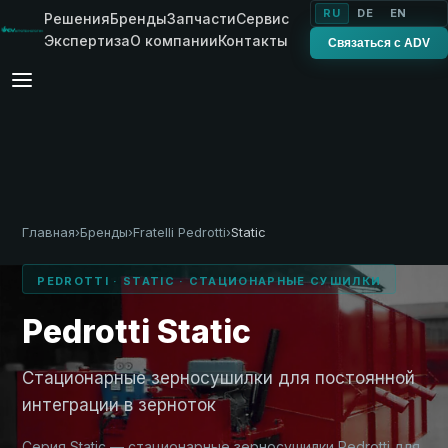
RU
DE
EN
Решения
Бренды
Запчасти
Сервис
Экспертиза
О компании
Контакты
Связаться с ADV
Главная
›
Бренды
›
Fratelli Pedrotti
›
Static
PEDROTTI · STATIC · СТАЦИОНАРНЫЕ СУШИЛКИ
Pedrotti Static
Стационарные зерносушилки для постоянной
интеграции в зерноток
Серия Static — стационарные зерносушилки Pedrotti для