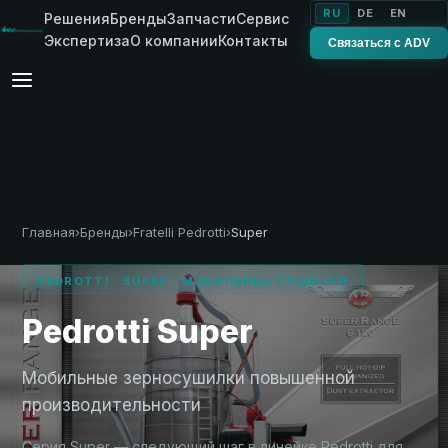
RU
DE
EN
Решения
Бренды
Запчасти
Сервис
Экспертиза
О компании
Контакты
Связаться с ADV
Главная
›
Бренды
›
Fratelli Pedrotti
›
Super
PEDROTTI · SUPER · МОБИЛЬНЫЕ СУШИЛКИ
Pedrotti Super
Мобильные зерносушилки повышенной
производительности
Серия Super — следующий шаг в линейке Pedrotti для