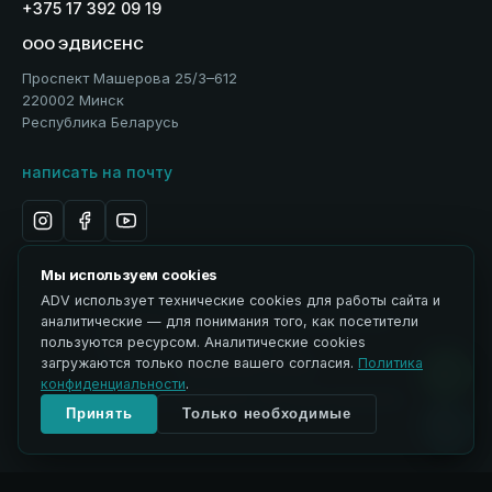
+375 17 392 09 19
ООО ЭДВИСЕНС
Проспект Машерова 25/3–612
220002 Минск
Республика Беларусь
написать на почту
Мы используем cookies
ADV использует технические cookies для работы сайта и
Политика обработки персональных данных
аналитические — для понимания того, как посетители
Использование материалов
пользуются ресурсом. Аналитические cookies
ЭДВИСЕНС / Advisance → ADV
загружаются только после вашего согласия.
Политика
Управление cookies
конфиденциальности
.
© 2026 ООО ЭДВИСЕНС. Все права защищены.
Принять
Только необходимые
↑