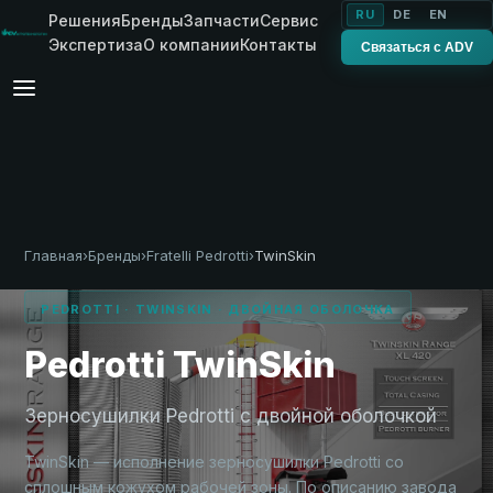
RU
DE
EN
Решения
Бренды
Запчасти
Сервис
Экспертиза
О компании
Контакты
Связаться с ADV
Главная
›
Бренды
›
Fratelli Pedrotti
›
TwinSkin
PEDROTTI · TWINSKIN · ДВОЙНАЯ ОБОЛОЧКА
Pedrotti TwinSkin
Зерносушилки Pedrotti с двойной оболочкой
TwinSkin — исполнение зерносушилки Pedrotti со
сплошным кожухом рабочей зоны. По описанию завода