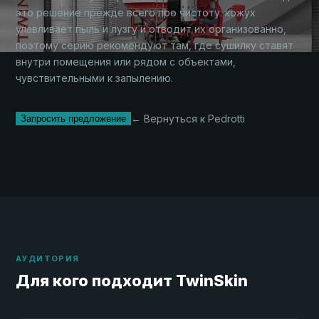
это решение прежде всего про чистоту: кожух
улавливает пыль и лузгу и отводит их организованно,
поэтому серию рекомендуют там, где сушилку ставят
внутри помещения или рядом с объектами,
чувствительными к запылению.
← Вернуться к Pedrotti
Запросить предложение
АУДИТОРИЯ
Для кого подходит TwinSkin