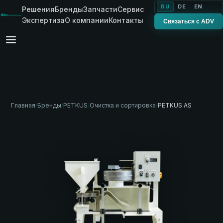
RU
DE
EN
Решения
Бренды
Запчасти
Сервис
Экспертиза
О компании
Контакты
Связаться с ADV
Главная
/
Бренды
/
PETKUS
/
Очистка и сортировка
/
PETKUS AS