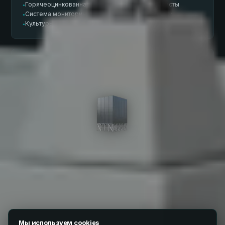
Горячеоцинкованная сталь, гофрированные листы
●
Система мониторинга температуры и влажности
●
Культуры: зерновые, масличные, бобовые, кукуруза, рис
●
Гладкостенный силос GWS
До 400 м³ на ячейку. Гладкие стенки, скруглённые
Мы используем cookies