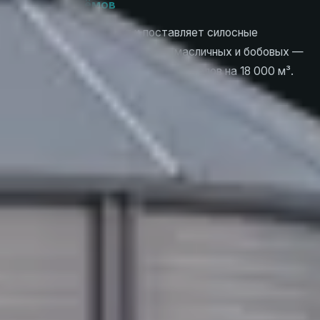
любых объёмов
PETKUS проектирует и поставляет силосные
комплексы для зерна, семян, масличных и бобовых —
от буферных ёмкостей до терминалов на 18 000 м³.
Запросить КП
Оборудование