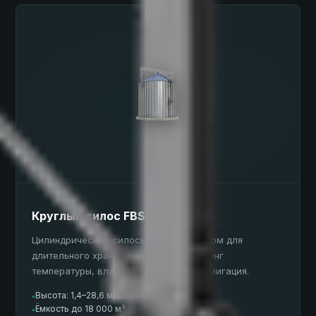
Круглый силос FBS
Цилиндрические силосы с плоским дном для
длительного хранения зерна. Мониторинг
температуры, влажности, аэрация, фумигация.
Высота: 1,4–28,6 м; диаметр: 3,1–30,6 м
●
Ёмкость до 18 000 м³
●