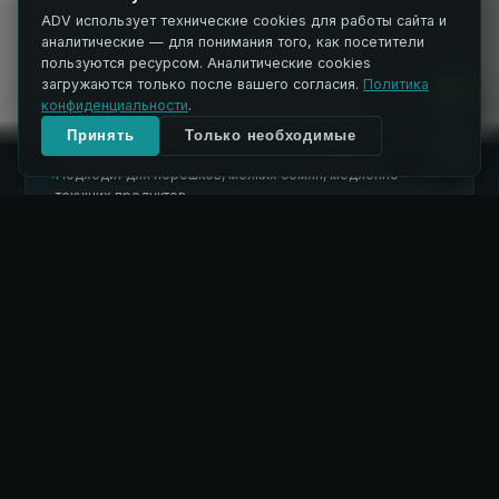
углы и потайные болты обеспечивают полную
ADV использует технические cookies для работы сайта и
выгрузку без остатков.
аналитические — для понимания того, как посетители
пользуются ресурсом. Аналитические cookies
До 400 м³ на ячейку
●
загружаются только после вашего согласия.
Политика
На 25% больше ёмкости по сравнению с круглыми
●
конфиденциальности
.
силосами
Катафорезное покрытие стенок
Принять
Только необходимые
●
Сэндвич-конструкция с бетонным заполнением
●
Подходит для порошков, мелких семян, медленно
●
текущих продуктов