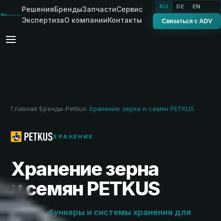
RU
DE
EN
Решения
Бренды
Запчасти
Сервис
Экспертиза
О компании
Контакты
Связаться с ADV
Главная
Бренды
Petkus
Хранение зерна и семян PETKUS
›
›
›
ХРАНЕНИЕ
Хранение зерна
и семян PETKUS
Силосы, бункеры и системы хранения для