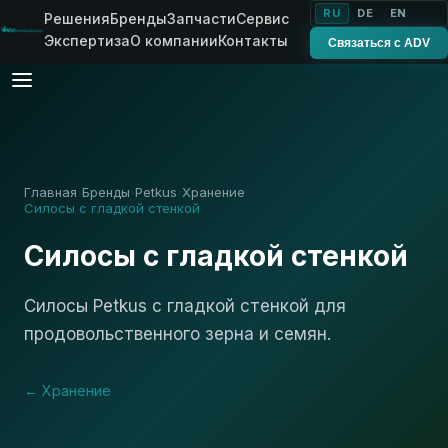
RU
DE
EN
Решения
Бренды
Запчасти
Сервис
Экспертиза
О компании
Контакты
Связаться с ADV
Главная
Бренды
Petkus
Хранение
›
›
›
›
Силосы с гладкой стенкой
Силосы с гладкой стенкой
Силосы Petkus с гладкой стенкой для
продовольственного зерна и семян.
← Хранение