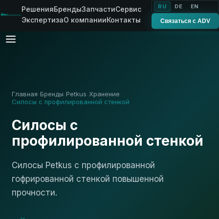
RU
DE
EN
Решения
Бренды
Запчасти
Сервис
Экспертиза
О компании
Контакты
Связаться с ADV
Главная
Бренды
Petkus
Хранение
›
›
›
›
Силосы с профилированной стенкой
Силосы с
профилированной стенкой
Силосы Petkus с профилированной
гофрированной стенкой повышенной
прочности.