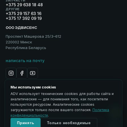
ЗАПЧАСТИ
+375 29 638 18 48
ДРУГИЕ
+375 29 157 63 16
+375 17 392 09 19
ООО ЭДВИСЕНС
Проспект Машерова 25/3–612
220002 Минск
Республика Беларусь
написать на почту
Мы используем cookies
ADV использует технические cookies для работы сайта и
Политика обработки персональных данных
аналитические — для понимания того, как посетители
Использование материалов
пользуются ресурсом. Аналитические cookies
ЭДВИСЕНС / Advisance → ADV
загружаются только после вашего согласия.
Политика
Управление cookies
конфиденциальности
.
© 2026 ООО ЭДВИСЕНС. Все права защищены.
Принять
Только необходимые