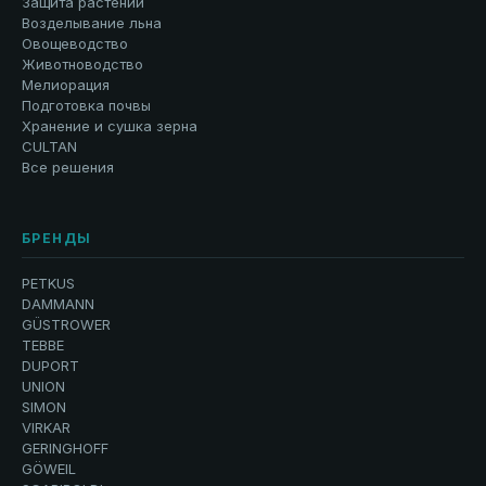
Защита растений
Возделывание льна
Овощеводство
Животноводство
Мелиорация
Подготовка почвы
Хранение и сушка зерна
CULTAN
Все решения
БРЕНДЫ
PETKUS
DAMMANN
GÜSTROWER
TEBBE
DUPORT
UNION
SIMON
VIRKAR
GERINGHOFF
GÖWEIL