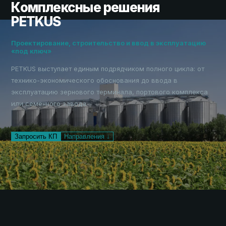
Комплексные решения
PETKUS
Проектирование, строительство и ввод в эксплуатацию
«под ключ»
PETKUS выступает единым подрядчиком полного цикла: от
технико-экономического обоснования до ввода в
эксплуатацию зернового терминала, портового комплекса
или семенного завода.
Запросить КП
Направления ↓