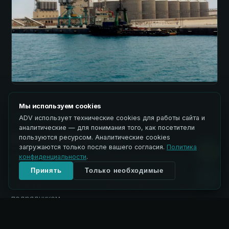
Мы используем cookies
ADV использует технические cookies для работы сайта и
TURNKEY PLUS
аналитические — для понимания того, как посетители
Полный EPCM-цикл
пользуются ресурсом. Аналитические cookies
загружаются только после вашего согласия.
Политика
конфиденциальности
.
Управление всем жизненным циклом проекта: от
Принять
Только необходимые
концепции до эксплуатации. Инженеры PETKUS
закрывают все этапы — заказчик работает с одним
подрядчиком.
Концепция → ТЭО → разрешения → проектирование →
●
строительство