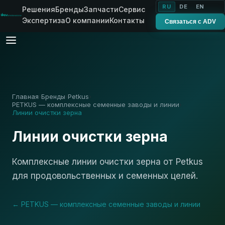
RU
DE
EN
Решения
Бренды
Запчасти
Сервис
Экспертиза
О компании
Контакты
Связаться с ADV
Главная
Бренды
Petkus
›
›
›
PETKUS — комплексные семенные заводы и линии
›
Линии очистки зерна
Линии очистки зерна
Комплексные линии очистки зерна от Petkus
для продовольственных и семенных целей.
← PETKUS — комплексные семенные заводы и линии