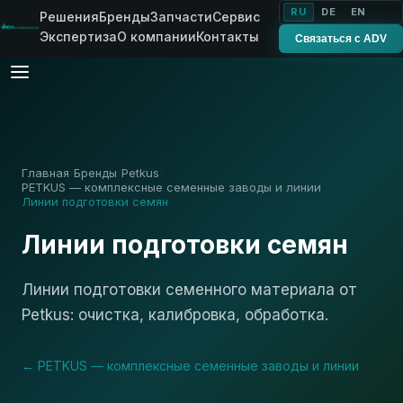
RU
DE
EN
Решения
Бренды
Запчасти
Сервис
Экспертиза
О компании
Контакты
Связаться с ADV
Главная
Бренды
Petkus
›
›
›
PETKUS — комплексные семенные заводы и линии
›
Линии подготовки семян
Линии подготовки семян
Линии подготовки семенного материала от
Petkus: очистка, калибровка, обработка.
← PETKUS — комплексные семенные заводы и линии