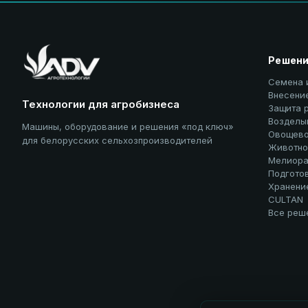
Решен
Семена 
Внесени
Технологии для агробизнеса
Защита 
Возделы
Машины, оборудование и решения «под ключ»
Овощево
для белорусских сельхозпроизводителей
Животно
Мелиора
Подгото
Хранени
CULTAN
Все реш