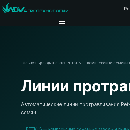
Ре
Главная
Бренды
Petkus
PETKUS — комплексные семенны
›
›
›
Линии протра
Автоматические линии протравливания Pet
семян.
← PETKUS — комплексные семенные заводы и линии