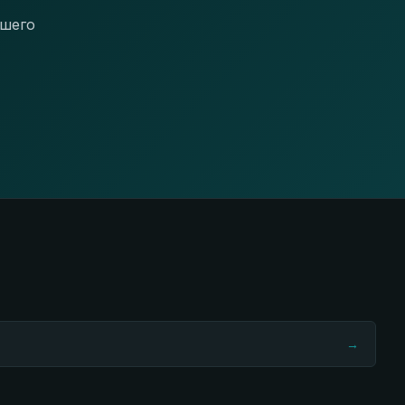
ашего
→