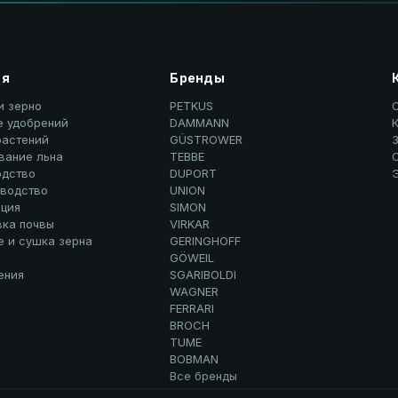
ия
Бренды
и зерно
PETKUS
е удобрений
DAMMANN
К
растений
GÜSTROWER
вание льна
TEBBE
дство
DUPORT
водство
UNION
ция
SIMON
вка почвы
VIRKAR
е и сушка зерна
GERINGHOFF
GÖWEIL
ения
SGARIBOLDI
WAGNER
FERRARI
BROCH
TUME
BOBMAN
Все бренды