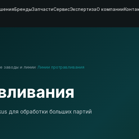
шения
Бренды
Запчасти
Сервис
Экспертиза
О компании
Конта
е заводы и линии
Линии протравливания
›
вливания
kus для обработки больших партий