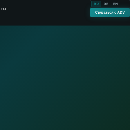
RU
DE
EN
кты
Связаться с ADV