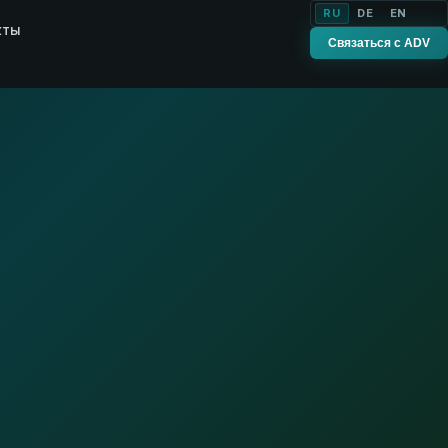
RU
DE
EN
кты
Связаться с ADV