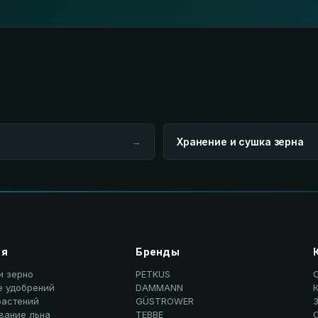
→
Хранение и сушка зерна
ия
Бренды
и зерно
PETKUS
е удобрений
DAMMANN
К
растений
GÜSTROWER
вание льна
TEBBE