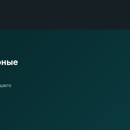
рные
ашего