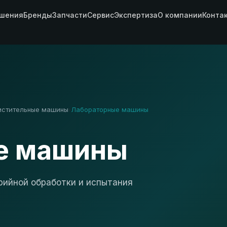
шения
Бренды
Запчасти
Сервис
Экспертиза
О компании
Конта
истительные машины
Лабораторные машины
›
е машины
рийной обработки и испытания