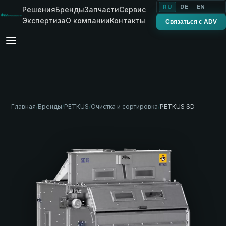
RU
DE
EN
Решения
Бренды
Запчасти
Сервис
Экспертиза
О компании
Контакты
Связаться с ADV
Главная
/
Бренды
/
PETKUS
/
Очистка и сортировка
/
PETKUS SD