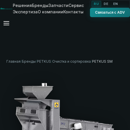
RU
DE
EN
Решения
Бренды
Запчасти
Сервис
Экспертиза
О компании
Контакты
Связаться с ADV
Главная
/
Бренды
/
PETKUS
/
Очистка и сортировка
/
PETKUS SM