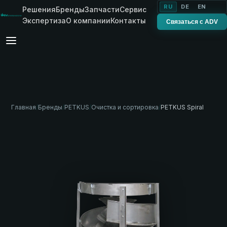
RU
DE
EN
Решения
Бренды
Запчасти
Сервис
Экспертиза
О компании
Контакты
Связаться с ADV
Главная
/
Бренды
/
PETKUS
/
Очистка и сортировка
/
PETKUS Spiral