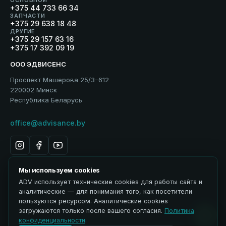
+375 44 733 66 34
ЗАПЧАСТИ
+375 29 638 18 48
ДРУГИЕ
+375 29 157 63 16
+375 17 392 09 19
ООО ЭДВИСЕНС
Проспект Машерова 25/3–612
220002 Минск
Республика Беларусь
office@advisance.by
Мы используем cookies
ADV использует технические cookies для работы сайта и
Политика обработки персональных данных
аналитические — для понимания того, как посетители
Использование материалов
пользуются ресурсом. Аналитические cookies
ЭДВИСЕНС / Advisance → ADV
загружаются только после вашего согласия.
Политика
Управление cookies
конфиденциальности
.