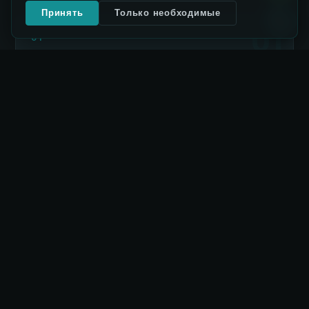
Принять
Только необходимые
01
01
Энергоэффективность
Теплоизоляция корпуса и рекуперация тепла
снижают расход энергии до 15% по сравнению с
аналогами.
02
02
Равномерная сушка
Конические воздуховоды создают зигзагообразное
движение зерна, исключая неравномерное
высушивание.