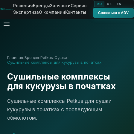
RU
DE
EN
Решения
Бренды
Запчасти
Сервис
Экспертиза
О компании
Контакты
Связаться с ADV
Главная
Бренды
Petkus
Сушка
›
›
›
›
Сушильные комплексы для кукурузы в початках
Сушильные комплексы
для кукурузы в початках
Сушильные комплексы Petkus для сушки
кукурузы в початках с последующим
обмолотом.