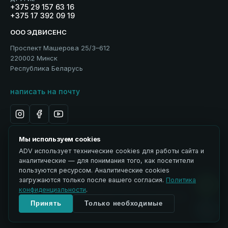
+375 29 157 63 16
+375 17 392 09 19
ООО ЭДВИСЕНС
Проспект Машерова 25/3–612
220002 Минск
Республика Беларусь
написать на почту
Мы используем cookies
ADV использует технические cookies для работы сайта и
Политика обработки персональных данных
аналитические — для понимания того, как посетители
Использование материалов
пользуются ресурсом. Аналитические cookies
ЭДВИСЕНС / Advisance → ADV
загружаются только после вашего согласия.
Политика
Управление cookies
конфиденциальности
.
© 2026 ООО ЭДВИСЕНС. Все права защищены.
Принять
Только необходимые