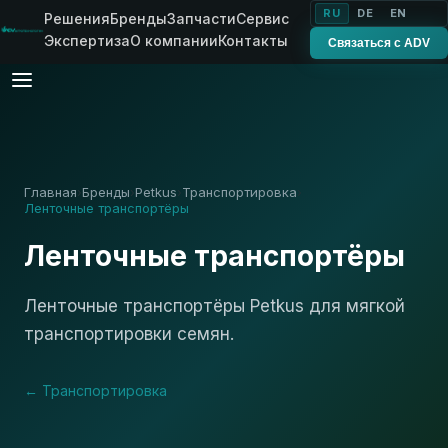
RU
DE
EN
Решения
Бренды
Запчасти
Сервис
Экспертиза
О компании
Контакты
Связаться с ADV
Главная
Бренды
Petkus
Транспортировка
›
›
›
›
Ленточные транспортёры
Ленточные транспортёры
Ленточные транспортёры Petkus для мягкой
транспортировки семян.
← Транспортировка