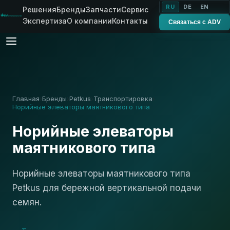
RU
DE
EN
Решения
Бренды
Запчасти
Сервис
Экспертиза
О компании
Контакты
Связаться с ADV
Главная
Бренды
Petkus
Транспортировка
›
›
›
›
Норийные элеваторы маятникового типа
Норийные элеваторы
маятникового типа
Норийные элеваторы маятникового типа
Petkus для бережной вертикальной подачи
семян.