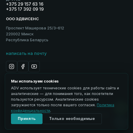
+375 29 157 63 16
+375 17 392 09 19
ООО ЭДВИСЕНС
Проспект Машерова 25/3–612
220002 Минск
Республика Беларусь
написать на почту
Мы используем cookies
ADV использует технические cookies для работы сайта и
Политика обработки персональных данных
аналитические — для понимания того, как посетители
Использование материалов
пользуются ресурсом. Аналитические cookies
ЭДВИСЕНС / Advisance → ADV
загружаются только после вашего согласия.
Политика
Управление cookies
конфиденциальности
.
© 2026 ООО ЭДВИСЕНС. Все права защищены.
Принять
Только необходимые