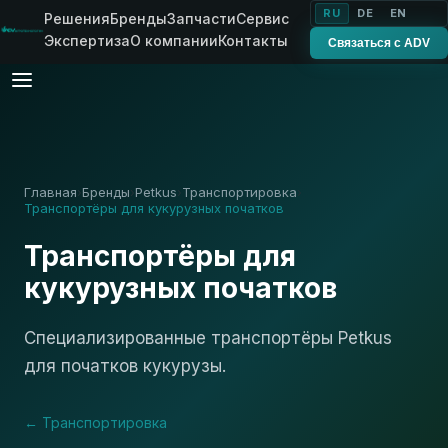
RU
DE
EN
Решения
Бренды
Запчасти
Сервис
Экспертиза
О компании
Контакты
Связаться с ADV
Главная
Бренды
Petkus
Транспортировка
›
›
›
›
Транспортёры для кукурузных початков
Транспортёры для
кукурузных початков
Специализированные транспортёры Petkus
для початков кукурузы.
← Транспортировка